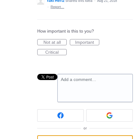
Yaki Hertz
shared this idea
·
Aug 21, 2018
·
Report…
How important is this to you?
Not at all
Important
Critical
Add a comment…
or