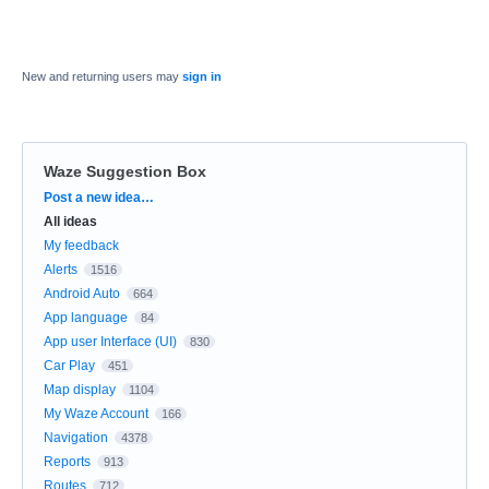
New and returning users may
sign in
Waze Suggestion Box
Categories
Post a new idea…
All ideas
My feedback
Alerts
1516
Android Auto
664
App language
84
App user Interface (UI)
830
Car Play
451
Map display
1104
My Waze Account
166
Navigation
4378
Reports
913
Routes
712