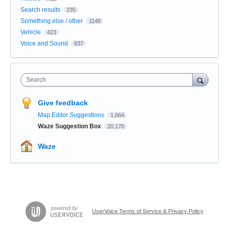
Search results
235
Something else / other
1148
Vehicle
423
Voice and Sound
837
Search
Give feedback
Map Editor Suggestions
1,664
Waze Suggestion Box
20,170
Waze
UserVoice Terms of Service & Privacy Policy