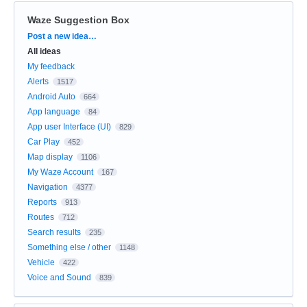
Waze Suggestion Box
Categories
Post a new idea…
All ideas
My feedback
Alerts
1517
Android Auto
664
App language
84
App user Interface (UI)
829
Car Play
452
Map display
1106
My Waze Account
167
Navigation
4377
Reports
913
Routes
712
Search results
235
Something else / other
1148
Vehicle
422
Voice and Sound
839