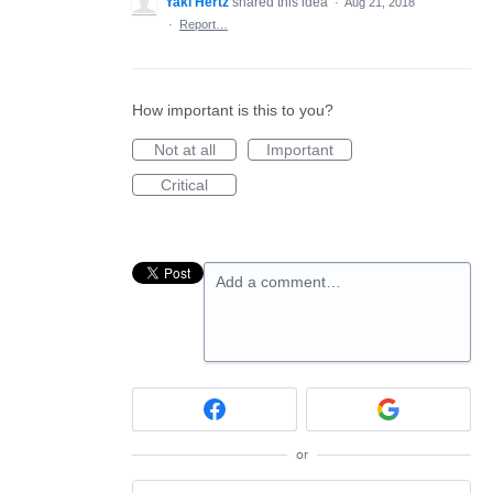
Yaki Hertz
shared this idea
·
Aug 21, 2018
·
Report…
How important is this to you?
Not at all
Important
Critical
Add a comment…
or