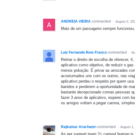
ANDREIA VIEIRA
commented
·
August 2, 20
Mais de um passageiro sempre funcionou. D
Luiz Fernando Reis Franco
commented
·
Au
Retirar o direito de escolha de oferecer, 4
aplicativo como objetivo, de reduzir o ga
menos poluição. É privar as amizades con
acostumados uns com os outros, nas viagen
aplicativo perdeu o respeito por quem us
banidos e perderem a oportunidade de man
bastante decepcionado comas pessoas que 
fazer 3 anos de aplicativo, esperei com 
os amigos voltam a pegar carona, simplesm
Rajkumar Aruchami
commented
·
August 1,
As per support team 2+ carpool feature is 