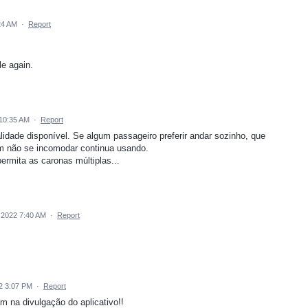
24 AM
·
Report
le again.
 10:35 AM
·
Report
lidade disponível. Se algum passageiro preferir andar sozinho, que
uem não se incomodar continua usando.
rmita as caronas múltiplas...
 2022 7:40 AM
·
Report
2 3:07 PM
·
Report
m na divulgação do aplicativo!!