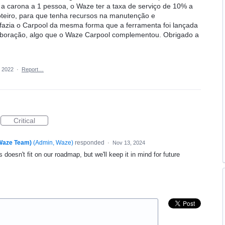
r a carona a 1 pessoa, o Waze ter a taxa de serviço de 10% a
teiro, para que tenha recursos na manutenção e
 fazia o Carpool da mesma forma que a ferramenta foi lançada
olaboração, algo que o Waze Carpool complementou. Obrigado a
, 2022
·
Report…
Critical
(Waze Team)
(
Admin, Waze
)
responded
·
Nov 13, 2024
 doesn't fit on our roadmap, but we'll keep it in mind for future