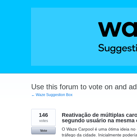
Skip
to
content
Use this forum to vote on and a
← Waze Suggestion Box
146
Reativação de múltiplas caro
segundo usuário na mesma 
votes
O Waze Carpool é uma ótima ideia no 
Vote
tráfego da cidade. Inicialmente poderí