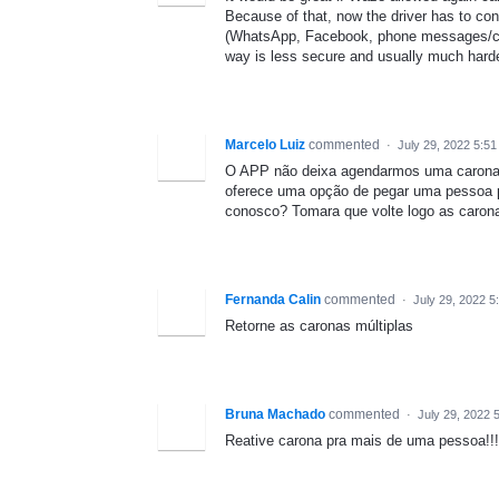
Because of that, now the driver has to co
(WhatsApp, Facebook, phone messages/calls
way is less secure and usually much harde
Marcelo Luiz
commented
·
July 29, 2022 5:5
O APP não deixa agendarmos uma carona 
oferece uma opção de pegar uma pessoa 
conosco? Tomara que volte logo as carona
Fernanda Calin
commented
·
July 29, 2022 5
Retorne as caronas múltiplas
Bruna Machado
commented
·
July 29, 2022 
Reative carona pra mais de uma pessoa!!!