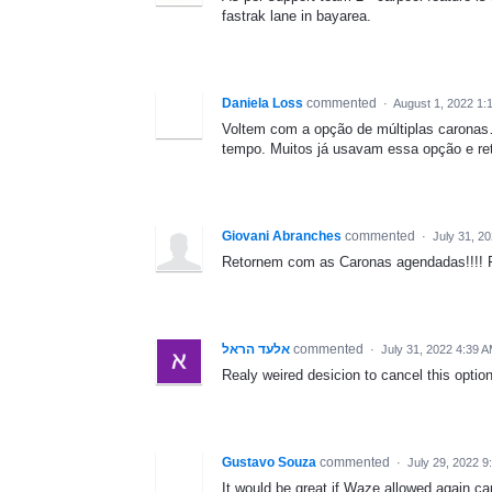
fastrak lane in bayarea.
Daniela Loss
commented
·
August 1, 2022 1:
Voltem com a opção de múltiplas caronas…
tempo. Muitos já usavam essa opção e reti
Giovani Abranches
commented
·
July 31, 2
Retornem com as Caronas agendadas!!!! Fic
אלעד הראל
commented
·
July 31, 2022 4:39 
Realy weired desicion to cancel this option
Gustavo Souza
commented
·
July 29, 2022 9
It would be great if Waze allowed again car