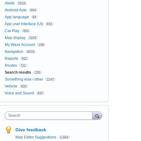
Alerts
1516
Android Auto
664
App language
84
App user Interface (UI)
831
Car Play
450
Map display
1103
My Waze Account
166
Navigation
4376
Reports
911
Routes
711
Search results
235
Something else / other
1147
Vehicle
420
Voice and Sound
837
Search
Give feedback
Map Editor Suggestions
1,664