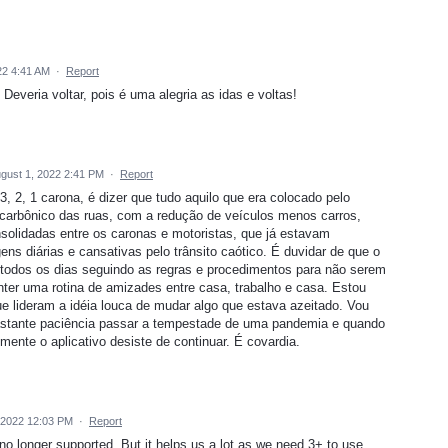
22 4:41 AM
·
Report
everia voltar, pois é uma alegria as idas e voltas!
gust 1, 2022 2:41 PM
·
Report
, 3, 2, 1 carona, é dizer que tudo aquilo que era colocado pelo
s carbônico das ruas, com a redução de veículos menos carros,
solidadas entre os caronas e motoristas, que já estavam
s diárias e cansativas pelo trânsito caótico. É duvidar de que o
a todos os dias seguindo as regras e procedimentos para não serem
ter uma rotina de amizades entre casa, trabalho e casa. Estou
lideram a idéia louca de mudar algo que estava azeitado. Vou
bastante paciência passar a tempestade de uma pandemia e quando
ente o aplicativo desiste de continuar. É covardia.
 2022 12:03 PM
·
Report
no longer supported. But it helps us a lot as we need 3+ to use