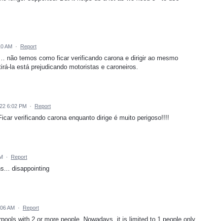
10 AM
·
Report
 não temos como ficar verificando carona e dirigir ao mesmo
rá-la está prejudicando motoristas e caroneiros.
022 6:02 PM
·
Report
ar verificando carona enquanto dirige é muito perigoso!!!!
AM
·
Report
s... disappointing
:06 AM
·
Report
pools with 2 or more people. Nowadays, it is limited to 1 people only.