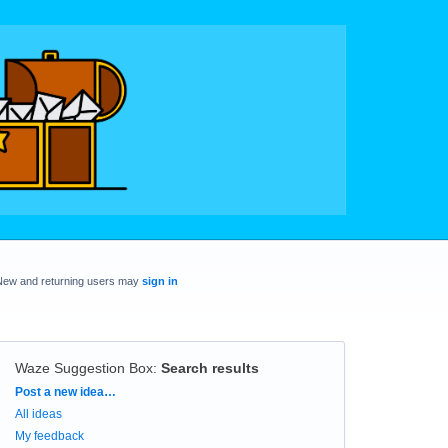
New and returning users may
sign in
Waze Suggestion Box
:
Search results
Categories
Post a new idea…
All ideas
My feedback