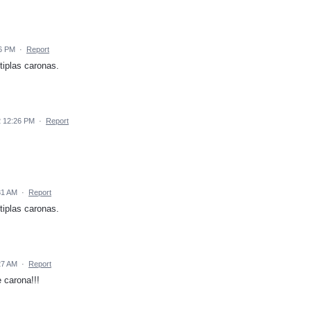
16 PM
·
Report
tiplas caronas.
2 12:26 PM
·
Report
31 AM
·
Report
tiplas caronas.
27 AM
·
Report
 carona!!!