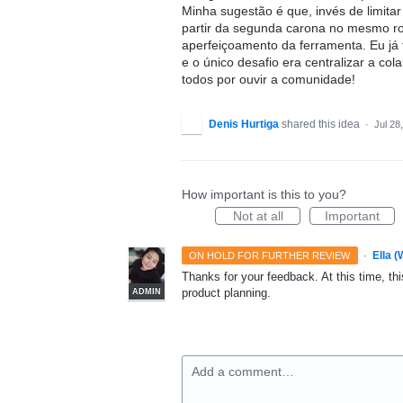
Minha sugestão é que, invés de limita
partir da segunda carona no mesmo ro
aperfeiçoamento da ferramenta. Eu já
e o único desafio era centralizar a c
todos por ouvir a comunidade!
Denis Hurtiga
shared this idea
·
Jul 28
How important is this to you?
Not at all
Important
·
Ella 
ON HOLD FOR FURTHER REVIEW
Thanks for your feedback. At this time, this
product planning.
ADMIN
Add a comment…