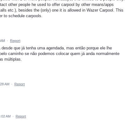
ntact other people he used to offer carpool by other means/apps
 etc.), besides the (only) one it is allowed in Wazer Carpool. This
r to schedule carpools.
1 AM
·
Report
desde que já tenha uma agendada, mas então porque ele lhe
pelo caminho se não podemos colocar quem já anda normalmente
s múltiplas.
:28 AM
·
Report
5:02 AM
·
Report