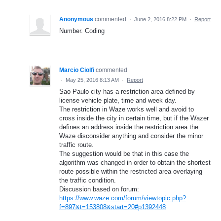
Anonymous
commented
·
June 2, 2016 8:22 PM
·
Report
Number. Coding
Marcio Ciolfi
commented
·
May 25, 2016 8:13 AM
·
Report
Sao Paulo city has a restriction area defined by
license vehicle plate, time and week day.
The restriction in Waze works well and avoid to
cross inside the city in certain time, but if the Wazer
defines an address inside the restriction area the
Waze disconsider anything and consider the minor
traffic route.
The suggestion would be that in this case the
algorithm was changed in order to obtain the shortest
route possible within the restricted area overlaying
the traffic condition.
Discussion based on forum:
https://www.waze.com/forum/viewtopic.php?
f=897&t=153808&start=20#p1392448