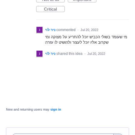
Critical
ניר לוי
commented
·
Jul 20, 2022
מי שעומד בשולי הכביש יוכל להתריע על מצוקה ומי
שקרוב אליו יוכל לעצור ולהושיט לו עזרה
ניר לוי
shared this idea
·
Jul 20, 2022
New and returning users may
sign in