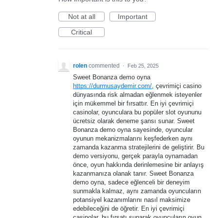
Not at all
Important
Critical
rolen
commented
·
Feb 25, 2025
Sweet Bonanza demo oyna
https://durmusaydemir.com/
, çevrimiçi casino
dünyasında risk almadan eğlenmek isteyenler
için mükemmel bir fırsattır. En iyi çevrimiçi
casinolar, oyunculara bu popüler slot oyununu
ücretsiz olarak deneme şansı sunar. Sweet
Bonanza demo oyna sayesinde, oyuncular
oyunun mekanizmalarını keşfederken aynı
zamanda kazanma stratejilerini de geliştirir. Bu
demo versiyonu, gerçek parayla oynamadan
önce, oyun hakkında derinlemesine bir anlayış
kazanmanıza olanak tanır. Sweet Bonanza
demo oyna, sadece eğlenceli bir deneyim
sunmakla kalmaz, aynı zamanda oyuncuların
potansiyel kazanımlarını nasıl maksimize
edebileceğini de öğretir. En iyi çevrimiçi
casinolar, bu fırsatı sunarak oyuncuların oyun