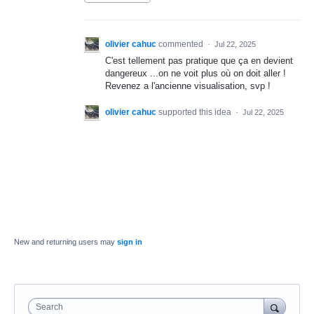
olivier cahuc
commented
·
Jul 22, 2025
C'est tellement pas pratique que ça en devient
dangereux ...on ne voit plus où on doit aller !
Revenez a l'ancienne visualisation, svp !
olivier cahuc
supported this idea
·
Jul 22, 2025
New and returning users may
sign in
Search