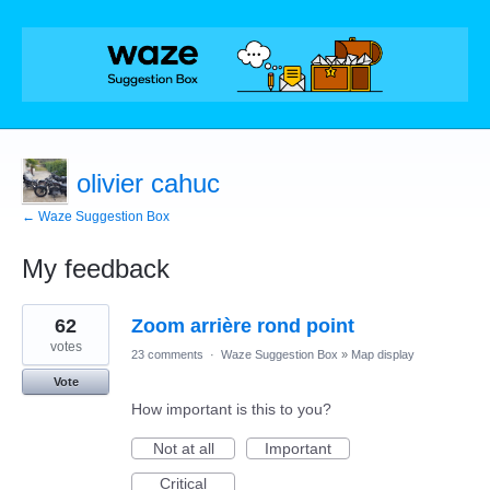
olivier cahuc
← Waze Suggestion Box
My feedback
1
62
Zoom arrière rond point
result
found
votes
23 comments
·
Waze Suggestion Box
»
Map display
Vote
How important is this to you?
Not at all
Important
Critical