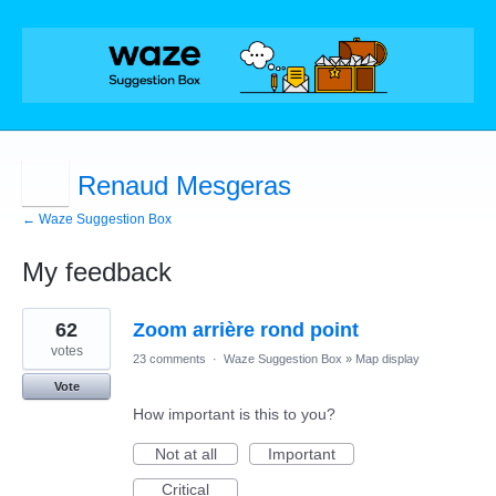
Renaud Mesgeras
← Waze Suggestion Box
My feedback
1
62
Zoom arrière rond point
result
found
votes
23 comments
·
Waze Suggestion Box
»
Map display
Vote
How important is this to you?
Not at all
Important
Critical