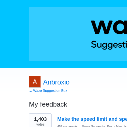
Anbroxio
← Waze Suggestion Box
My feedback
1
1,403
Make the speed limit and sp
result
found
votes
457 comments
·
Waze Suggestion Box
»
Map dis