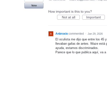
Vote
How important is this to you?
Not at all
Important
Anbroxio
commented
·
Jan 29, 2026
El oculista me dijo que entre los 45
llevaban gafas de antes. Waze está 
ayuda, estamos discriminados.
Parece que lo que publica aquí, va a