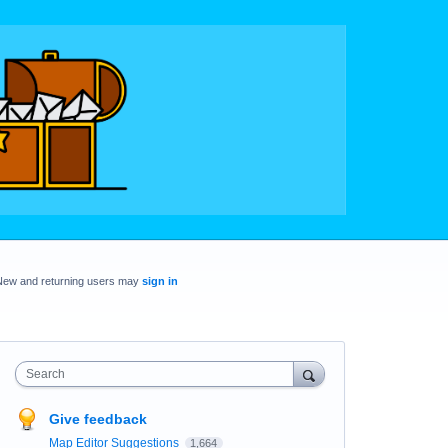
New and returning users may
sign in
Search
Give feedback
Map Editor Suggestions
1,664