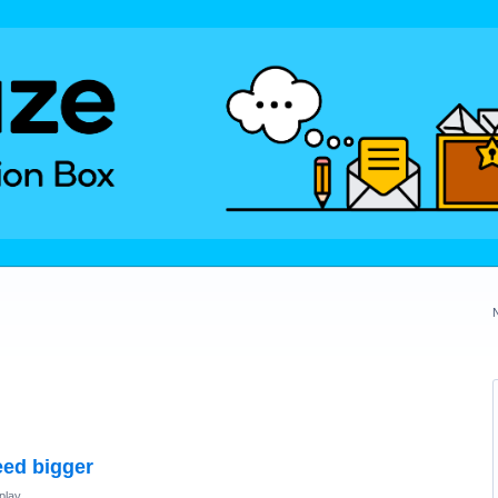
eed bigger
play