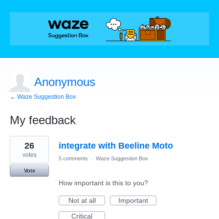
Anonymous
← Waze Suggestion Box
My feedback
1
26
integrate with Beeline Moto
result
found
votes
5 comments
·
Waze Suggestion Box
Vote
How important is this to you?
Not at all
Important
Critical