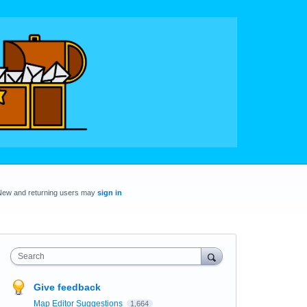
New and returning users may
sign in
Search
Give feedback
Map Editor Suggestions
1,664