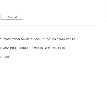
Critical
הוויז לא מעריך נכון את זמני ההגעה בשעות הבוקר בערבי חג, הוא מראה זמן כמו באמצע שבוע רגיל.
גם בראש השנה וגם בערב חג סוכות - הזמן המוערך היה ארוך ב 30 דק' מזמן ההגעה בפועל.
23, 2018