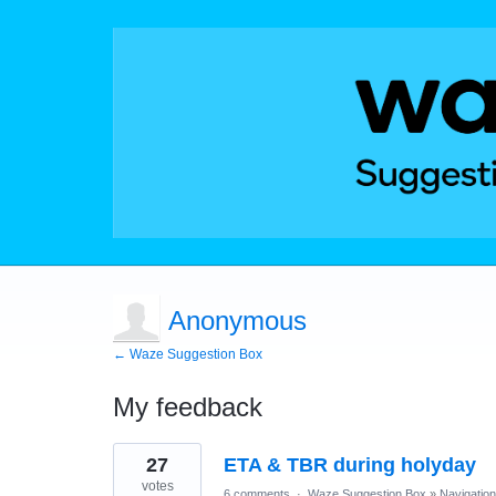
Anonymous
← Waze Suggestion Box
My feedback
1
27
ETA & TBR during holyday
result
found
votes
6 comments
·
Waze Suggestion Box
»
Navigation