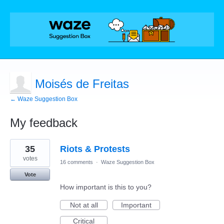
Moisés de Freitas
← Waze Suggestion Box
My feedback
1
35
Riots & Protests
result
found
votes
16 comments
·
Waze Suggestion Box
Vote
How important is this to you?
Not at all
Important
Critical