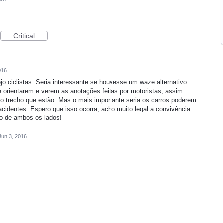
Critical
016
o ciclistas. Seria interessante se houvesse um waze alternativo
se orientarem e verem as anotações feitas por motoristas, assim
 trecho que estão. Mas o mais importante seria os carros poderem
cidentes. Espero que isso ocorra, acho muito legal a convivência
ito de ambos os lados!
Jun 3, 2016