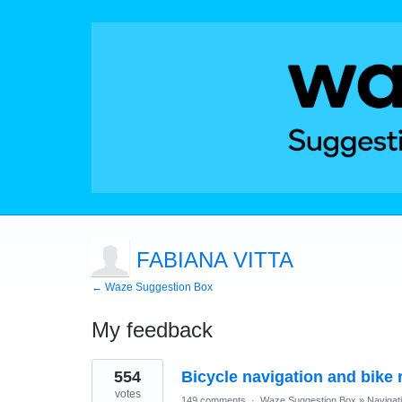
FABIANA VITTA
← Waze Suggestion Box
My feedback
1
554
Bicycle navigation and bike r
result
found
votes
149 comments
·
Waze Suggestion Box
»
Navigat