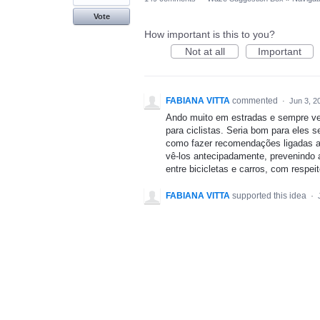
Vote
How important is this to you?
Not at all
Important
FABIANA VITTA
commented
·
Jun 3, 2
Ando muito em estradas e sempre vej
para ciclistas. Seria bom para eles 
como fazer recomendações ligadas ao
vê-los antecipadamente, prevenindo a
entre bicicletas e carros, com respe
FABIANA VITTA
supported this idea
·