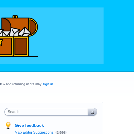
New and returning users may
sign in
Search
Give feedback
Map Editor Suggestions
1,664