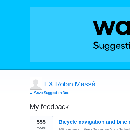
FX Robin Massé
← Waze Suggestion Box
My feedback
1
555
Bicycle navigation and bike r
result
found
votes
149 comments
·
Waze Suggestion Box
»
Navigat