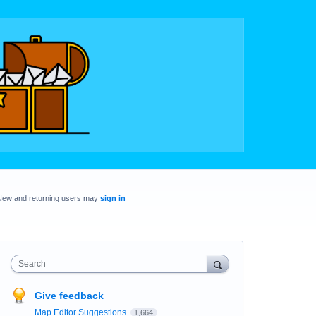
New and returning users may
sign in
Search
Give feedback
Map Editor Suggestions
1,664