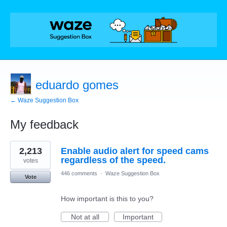
eduardo gomes
← Waze Suggestion Box
My feedback
1
2,213
Enable audio alert for speed cams
result
found
regardless of the speed.
votes
446 comments
·
Waze Suggestion Box
Vote
How important is this to you?
Not at all
Important