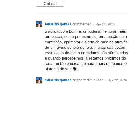
Critical
eduardo gomes
commented
·
Apr 22, 2026
o aplicativo é bom; mas poderia melhorar mais
um pouco, como por exemplo; ter a opção para
caminhão, aprimorar o alerta de radares através
de um aviso sonoro de fala, muitas das vezes
esse aviso de alerta de radares não são falados
e quando percebemos já estamos próximos do
radar! então precisa melhorar mais um pouco o
sistema de voz 🗣️.
eduardo gomes
supported this idea
·
Apr 22, 2026