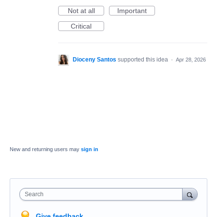
Not at all
Important
Critical
Dioceny Santos
supported this idea
·
Apr 28, 2026
New and returning users may
sign in
Search
Give feedback