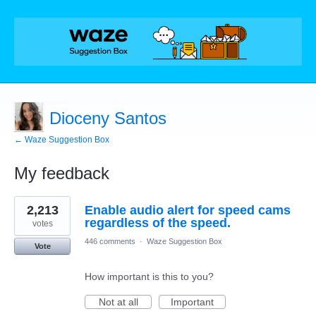
Dioceny Santos
← Waze Suggestion Box
My feedback
2
2,213
Enable audio alert for speed cams
results
found
regardless of the speed.
votes
446 comments
·
Waze Suggestion Box
Vote
How important is this to you?
Not at all
Important