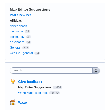
Map Editor Suggestions
Categories
Post a new idea…
All ideas
My feedback
cartouche
23
community
32
dashboard
51
General
777
website - general
54
Search
Give feedback
Map Editor Suggestions
1,664
Waze Suggestion Box
20,172
Waze