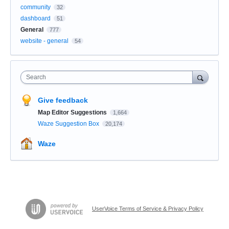
community
32
dashboard
51
General
777
website - general
54
Search
Give feedback
Map Editor Suggestions
1,664
Waze Suggestion Box
20,174
Waze
UserVoice Terms of Service & Privacy Policy