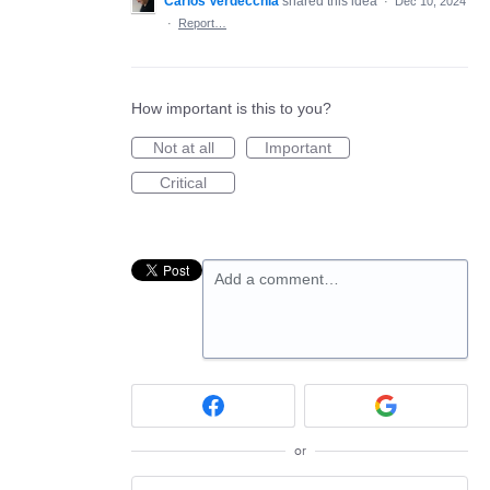
Carlos Verdecchia
shared this idea
·
Dec 10, 2024
·
Report…
How important is this to you?
Not at all
Important
Critical
Add a comment…
or