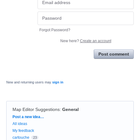
Forgot Password?
New here?
Create an account
Post comment
New and returning users may
sign in
Map Editor Suggestions
:
General
Categories
Post a new idea…
All ideas
My feedback
cartouche
23