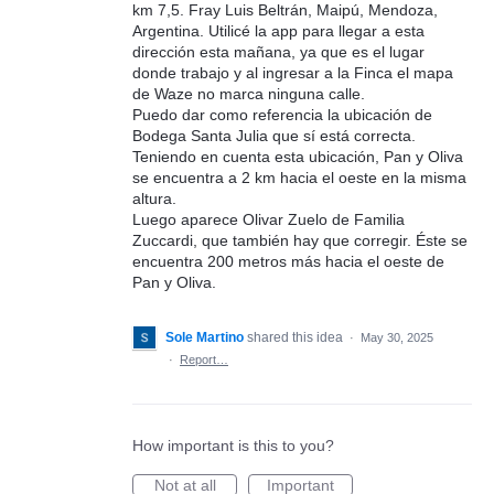
km 7,5. Fray Luis Beltrán, Maipú, Mendoza,
Argentina. Utilicé la app para llegar a esta
dirección esta mañana, ya que es el lugar
donde trabajo y al ingresar a la Finca el mapa
de Waze no marca ninguna calle.
Puedo dar como referencia la ubicación de
Bodega Santa Julia que sí está correcta.
Teniendo en cuenta esta ubicación, Pan y Oliva
se encuentra a 2 km hacia el oeste en la misma
altura.
Luego aparece Olivar Zuelo de Familia
Zuccardi, que también hay que corregir. Éste se
encuentra 200 metros más hacia el oeste de
Pan y Oliva.
Sole Martino
shared this idea
·
May 30, 2025
·
Report…
How important is this to you?
Not at all
Important