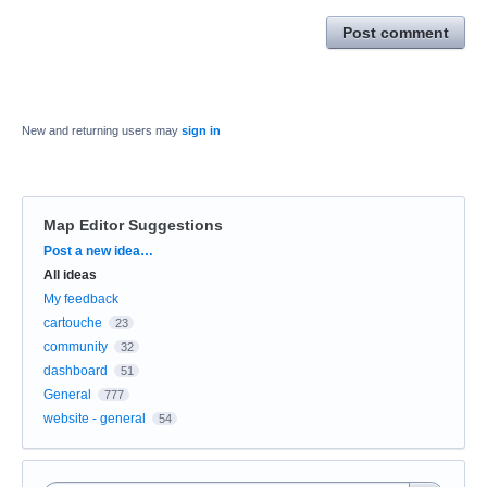
Post comment
New and returning users may
sign in
Map Editor Suggestions
Categories
Post a new idea…
All ideas
My feedback
cartouche
23
community
32
dashboard
51
General
777
website - general
54