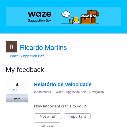
Ricardo Martins
← Waze Suggestion Box
My feedback
4
4
Relatório de Velocidade
results
found
votes
0 comments
·
Waze Suggestion Box
»
Navigation
Vote
How important is this to you?
Not at all
Important
Critical