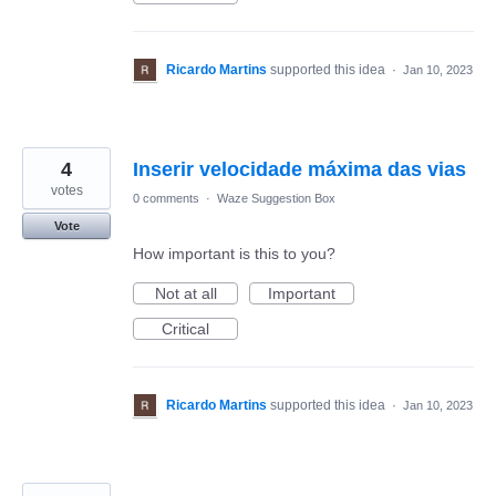
Ricardo Martins
supported this idea
·
Jan 10, 2023
4
Inserir velocidade máxima das vias
votes
0 comments
·
Waze Suggestion Box
Vote
How important is this to you?
Not at all
Important
Critical
Ricardo Martins
supported this idea
·
Jan 10, 2023