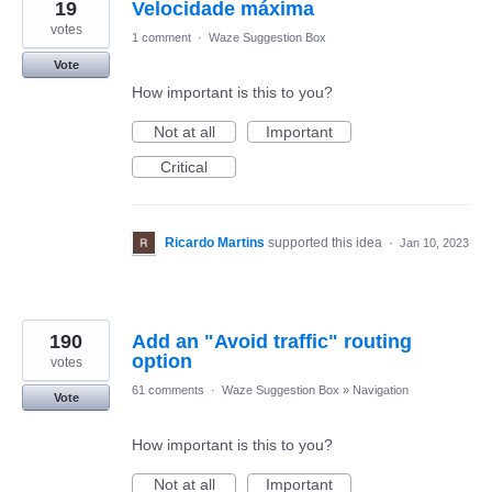
19
Velocidade máxima
votes
1 comment
·
Waze Suggestion Box
Vote
How important is this to you?
Not at all
Important
Critical
Ricardo Martins
supported this idea
·
Jan 10, 2023
190
Add an "Avoid traffic" routing
option
votes
61 comments
·
Waze Suggestion Box
»
Navigation
Vote
How important is this to you?
Not at all
Important