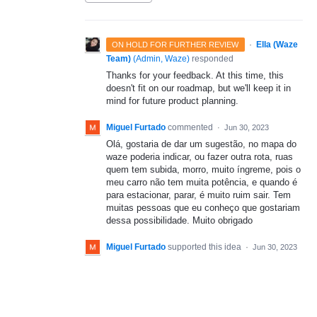
·
Ella (Waze
ON HOLD FOR FURTHER REVIEW
Team)
(
Admin, Waze
)
responded
Thanks for your feedback. At this time, this
doesn't fit on our roadmap, but we'll keep it in
mind for future product planning.
Miguel Furtado
commented
·
Jun 30, 2023
Olá, gostaria de dar um sugestão, no mapa do
waze poderia indicar, ou fazer outra rota, ruas
quem tem subida, morro, muito íngreme, pois o
meu carro não tem muita potência, e quando é
para estacionar, parar, é muito ruim sair. Tem
muitas pessoas que eu conheço que gostariam
dessa possibilidade. Muito obrigado
Miguel Furtado
supported this idea
·
Jun 30, 2023