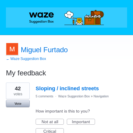
Miguel Furtado
← Waze Suggestion Box
My feedback
1
42
Sloping / inclined streets
result
found
votes
5 comments
·
Waze Suggestion Box
»
Navigation
Vote
How important is this to you?
Not at all
Important
Critical