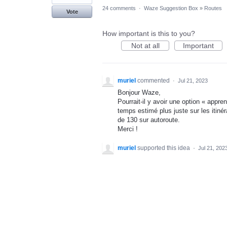
24 comments
·
Waze Suggestion Box
»
Routes
Vote
How important is this to you?
Not at all
Important
muriel
commented
·
Jul 21, 2023
Bonjour Waze,
Pourrait-il y avoir une option « appren
temps estimé plus juste sur les itiné
de 130 sur autoroute.
Merci !
muriel
supported this idea
·
Jul 21, 202