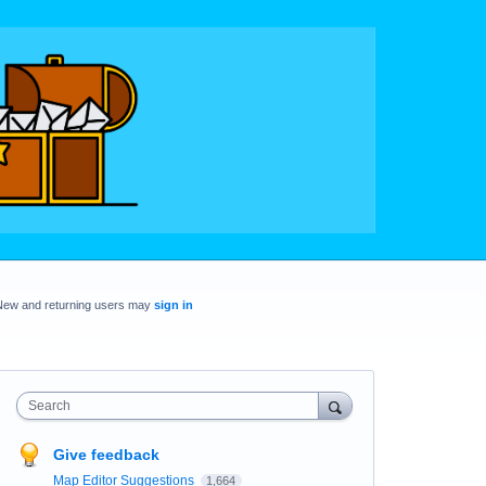
New and returning users may
sign in
Search
Give feedback
Map Editor Suggestions
1,664