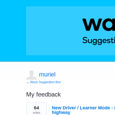
muriel
← Waze Suggestion Box
My feedback
1
64
New Driver / Learner Mode - F
result
found
highway
votes