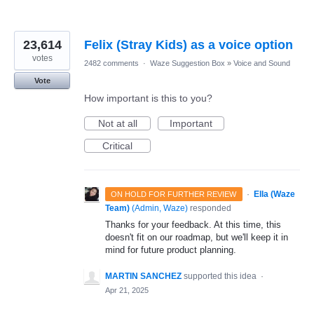
23,614
Felix (Stray Kids) as a voice option
votes
2482 comments
·
Waze Suggestion Box
»
Voice and Sound
Vote
How important is this to you?
Not at all
Important
Critical
·
Ella (Waze
ON HOLD FOR FURTHER REVIEW
Team)
(
Admin, Waze
)
responded
Thanks for your feedback. At this time, this
doesn't fit on our roadmap, but we'll keep it in
mind for future product planning.
MARTIN SANCHEZ
supported this idea
·
Apr 21, 2025