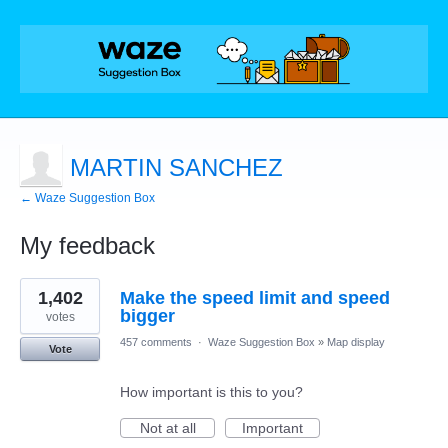
MARTIN SANCHEZ
← Waze Suggestion Box
My feedback
2
1,402
Make the speed limit and speed
results
found
bigger
votes
457 comments
·
Waze Suggestion Box
»
Map display
Vote
How important is this to you?
Not at all
Important