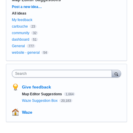
Categories
Post a new idea…
All ideas
My feedback
cartouche
23
community
32
dashboard
51
General
777
website - general
54
Search
Give feedback
Map Editor Suggestions
1,664
Waze Suggestion Box
20,183
Waze