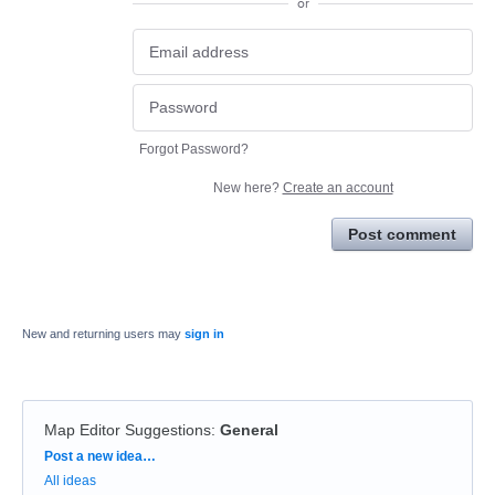
or
Forgot Password?
New here?
Create an account
Post comment
New and returning users may
sign in
Map Editor Suggestions
:
General
Categories
Post a new idea…
All ideas