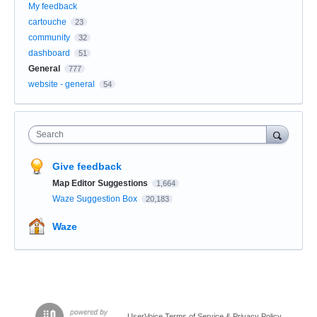
My feedback
cartouche
23
community
32
dashboard
51
General
777
website - general
54
Search
Give feedback
Map Editor Suggestions
1,664
Waze Suggestion Box
20,183
Waze
UserVoice Terms of Service & Privacy Policy