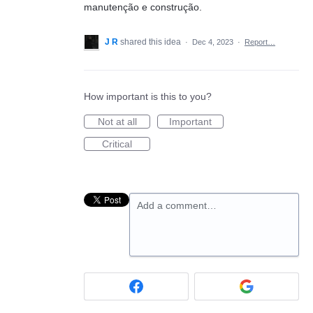
manutenção e construção.
J R
shared this idea
·
Dec 4, 2023
·
Report…
How important is this to you?
Not at all
Important
Critical
Add a comment…