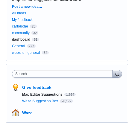
Categories
Post a new idea…
All ideas
My feedback
cartouche
23
community
32
dashboard
51
General
777
website - general
54
Search
Give feedback
Map Editor Suggestions
1,664
Waze Suggestion Box
20,177
Waze