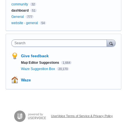
community
32
dashboard
51
General
777
website - general
54
Search
Give feedback
Map Editor Suggestions
1,664
Waze Suggestion Box
20,170
Waze
UserVoice Terms of Service & Privacy Policy