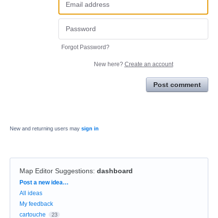
Forgot Password?
New here?
Create an account
Post comment
New and returning users may
sign in
Map Editor Suggestions
:
dashboard
Categories
Post a new idea…
All ideas
My feedback
cartouche
23