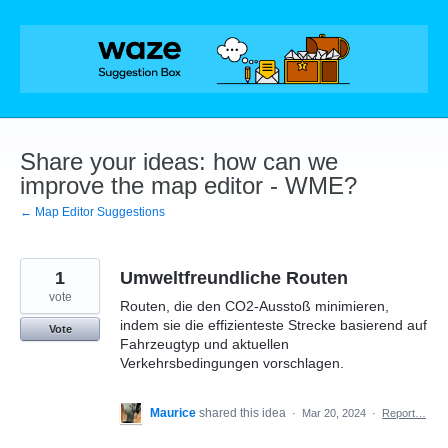
Skip
to
content
Share your ideas: how can we
improve the map editor - WME?
← Map Editor Suggestions
1
Umweltfreundliche Routen
vote
Routen, die den CO2-Ausstoß minimieren,
indem sie die effizienteste Strecke basierend auf
Vote
Fahrzeugtyp und aktuellen
Verkehrsbedingungen vorschlagen.
Maurice
shared this idea
·
Mar 20, 2024
·
Report…