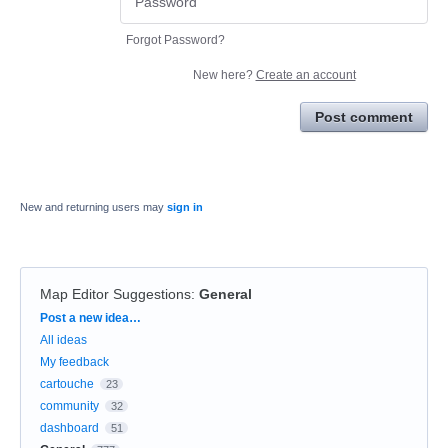
Forgot Password?
New here?
Create an account
Post comment
New and returning users may
sign in
Map Editor Suggestions
:
General
Categories
Post a new idea…
All ideas
My feedback
cartouche
23
community
32
dashboard
51