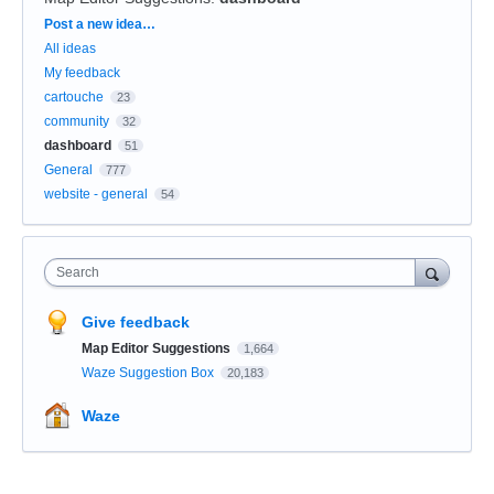
Categories
Post a new idea…
All ideas
My feedback
cartouche
23
community
32
dashboard
51
General
777
website - general
54
Search
Give feedback
Map Editor Suggestions
1,664
Waze Suggestion Box
20,183
Waze