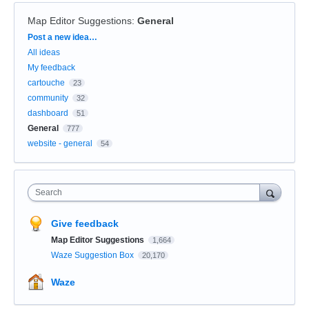
Map Editor Suggestions
:
General
Categories
Post a new idea…
All ideas
My feedback
cartouche
23
community
32
dashboard
51
General
777
website - general
54
Search
Give feedback
Map Editor Suggestions
1,664
Waze Suggestion Box
20,170
Waze