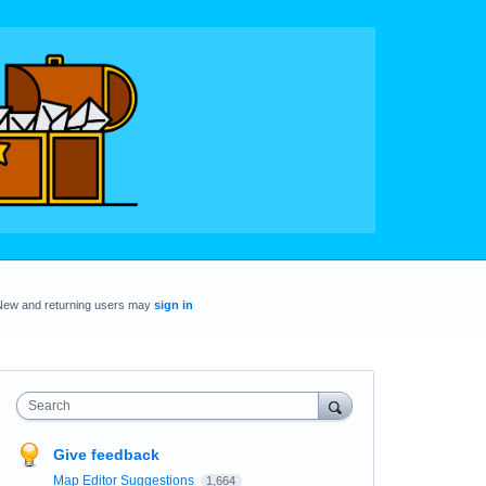
New and returning users may
sign in
Search
Give feedback
Map Editor Suggestions
1,664