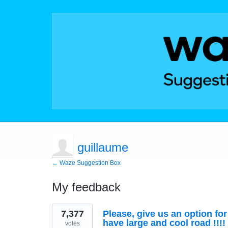
guillaume
← Waze Suggestion Box
My feedback
1
7,377
Please, give us an option fo
result
found
have large and cool road !!!!
votes