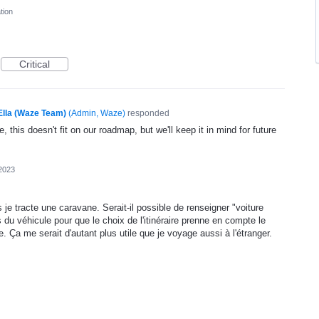
tion
Critical
Ella (Waze Team)
(
Admin, Waze
)
responded
, this doesn't fit on our roadmap, but we'll keep it in mind for future
2023
 je tracte une caravane. Serait-il possible de renseigner "voiture
du véhicule pour que le choix de l'itinéraire prenne en compte le
. Ça me serait d'autant plus utile que je voyage aussi à l'étranger.