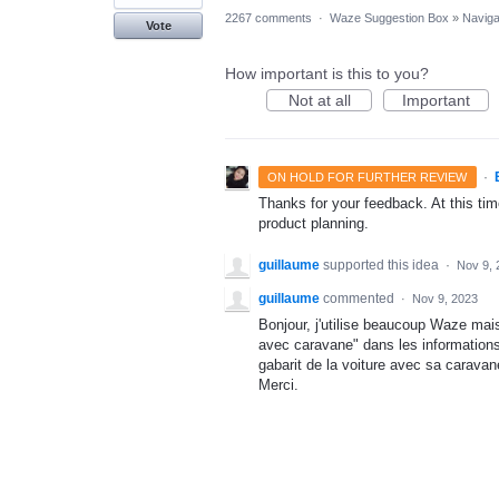
2267 comments
·
Waze Suggestion Box
»
Naviga
Vote
How important is this to you?
Not at all
Important
·
ON HOLD FOR FURTHER REVIEW
Thanks for your feedback. At this time
product planning.
guillaume
supported this idea
·
Nov 9, 
guillaume
commented
·
Nov 9, 2023
Bonjour, j'utilise beaucoup Waze mais
avec caravane" dans les informations 
gabarit de la voiture avec sa caravane
Merci.