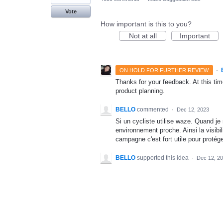
Vote
How important is this to you?
Not at all
Important
·
ON HOLD FOR FURTHER REVIEW
Thanks for your feedback. At this time
product planning.
BELLO
commented
·
Dec 12, 2023
Si un cycliste utilise waze. Quand j
environnement proche. Ainsi la visibi
campagne c'est fort utile pour protége
BELLO
supported this idea
·
Dec 12, 2