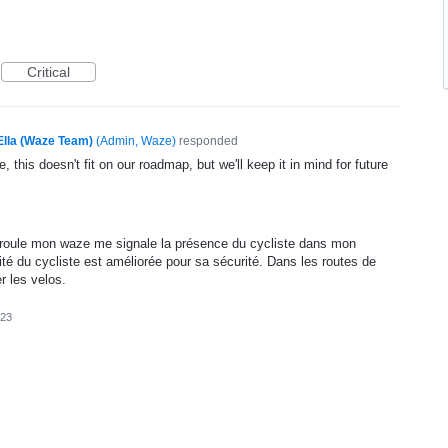
Critical
Ella (Waze Team)
(
Admin, Waze
)
responded
, this doesn't fit on our roadmap, but we'll keep it in mind for future
e roule mon waze me signale la présence du cycliste dans mon
lité du cycliste est améliorée pour sa sécurité. Dans les routes de
r les velos.
023