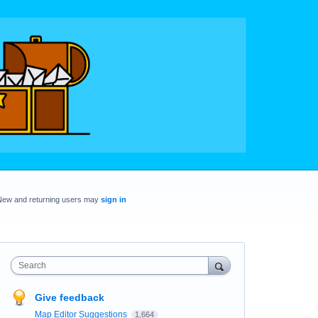
New and returning users may
sign in
Search
Give feedback
Map Editor Suggestions
1,664