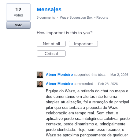
12
Mensajes
votes
5 comments
·
Waze Suggestion Box
»
Reports
Vote
How important is this to you?
Not at all
Important
Critical
Abner Monteiro
supported this idea
·
Mar 2, 2026
Abner Monteiro
commented
·
Feb 28, 2026
Equipe do Waze, a retirada do chat no mapa e
dos comentários em alertas não foi uma
simples atualização, foi a remoção do principal
pilar que sustentava a proposta do Waze:
colaboração em tempo real. Sem chat, o
aplicativo perde sua inteligência coletiva, perde
contexto, perde dinamismo e, principalmente,
perde identidade. Hoje, sem esse recurso, o
Waze se aproxima perigosamente de qualquer