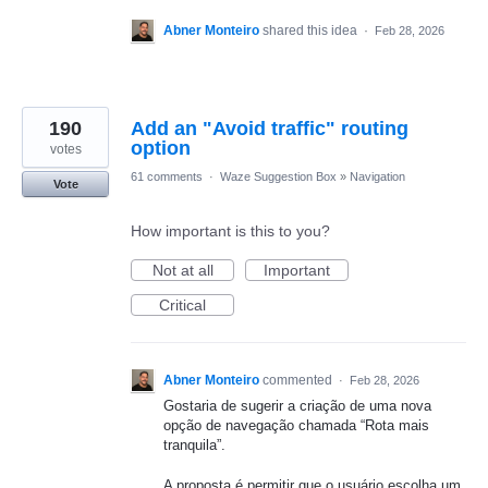
Abner Monteiro
shared this idea
·
Feb 28, 2026
190
Add an "Avoid traffic" routing
option
votes
61 comments
·
Waze Suggestion Box
»
Navigation
Vote
How important is this to you?
Not at all
Important
Critical
Abner Monteiro
commented
·
Feb 28, 2026
Gostaria de sugerir a criação de uma nova
opção de navegação chamada “Rota mais
tranquila”.
A proposta é permitir que o usuário escolha um