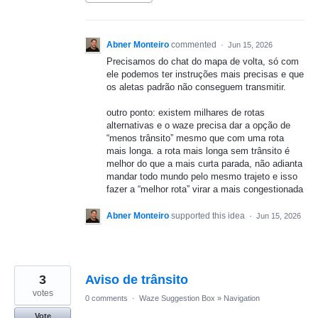
Abner Monteiro
commented
·
Jun 15, 2026
Precisamos do chat do mapa de volta, só com
ele podemos ter instruções mais precisas e que
os aletas padrão não conseguem transmitir.
outro ponto: existem milhares de rotas
alternativas e o waze precisa dar a opção de
“menos trânsito” mesmo que com uma rota
mais longa. a rota mais longa sem trânsito é
melhor do que a mais curta parada, não adianta
mandar todo mundo pelo mesmo trajeto e isso
fazer a “melhor rota” virar a mais congestionada
Abner Monteiro
supported this idea
·
Jun 15, 2026
3
Aviso de trânsito
votes
0 comments
·
Waze Suggestion Box
»
Navigation
Vote