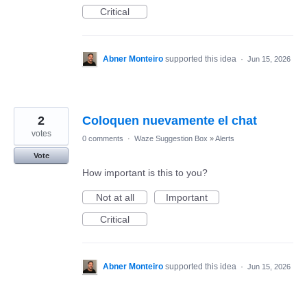
Critical
Abner Monteiro
supported this idea
·
Jun 15, 2026
2
Coloquen nuevamente el chat
votes
0 comments
·
Waze Suggestion Box
»
Alerts
Vote
How important is this to you?
Not at all
Important
Critical
Abner Monteiro
supported this idea
·
Jun 15, 2026