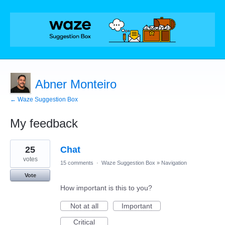
Abner Monteiro
← Waze Suggestion Box
My feedback
7
25
Chat
results
found
votes
15 comments
·
Waze Suggestion Box
»
Navigation
Vote
How important is this to you?
Not at all
Important
Critical