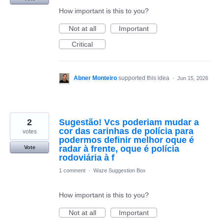
How important is this to you?
Not at all
Important
Critical
Abner Monteiro
supported this idea
·
Jun 15, 2026
2
Sugestão! Vcs poderiam mudar a
cor das carinhas de polícia para
votes
podermos definir melhor oque é
radar à frente, oque é polícia
Vote
rodoviária à f
1 comment
·
Waze Suggestion Box
How important is this to you?
Not at all
Important