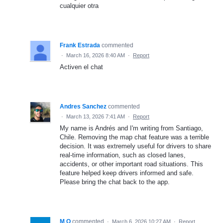
cualquier otra
Frank Estrada
commented
·
March 16, 2026 8:40 AM
·
Report
Activen el chat
Andres Sanchez
commented
·
March 13, 2026 7:41 AM
·
Report
My name is Andrés and I'm writing from Santiago,
Chile. Removing the map chat feature was a terrible
decision. It was extremely useful for drivers to share
real-time information, such as closed lanes,
accidents, or other important road situations. This
feature helped keep drivers informed and safe.
Please bring the chat back to the app.
M O
commented
·
March 6, 2026 10:27 AM
·
Report