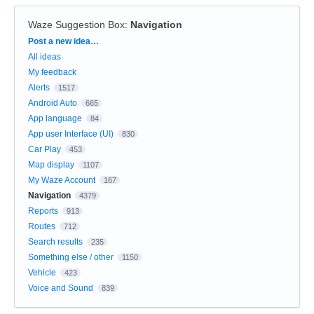
Waze Suggestion Box
:
Navigation
Categories
Post a new idea…
All ideas
My feedback
Alerts
1517
Android Auto
665
App language
84
App user Interface (UI)
830
Car Play
453
Map display
1107
My Waze Account
167
Navigation
4379
Reports
913
Routes
712
Search results
235
Something else / other
1150
Vehicle
423
Voice and Sound
839