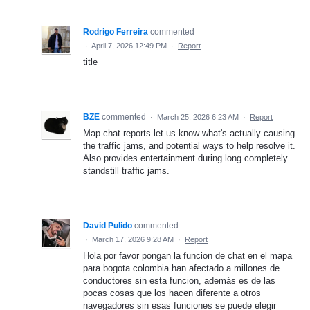
Rodrigo Ferreira
commented
·
April 7, 2026 12:49 PM
·
Report
title
BZE
commented
·
March 25, 2026 6:23 AM
·
Report
Map chat reports let us know what's actually causing
the traffic jams, and potential ways to help resolve it.
Also provides entertainment during long completely
standstill traffic jams.
David Pulido
commented
·
March 17, 2026 9:28 AM
·
Report
Hola por favor pongan la funcion de chat en el mapa
para bogota colombia han afectado a millones de
conductores sin esta funcion, además es de las
pocas cosas que los hacen diferente a otros
navegadores sin esas funciones se puede elegir