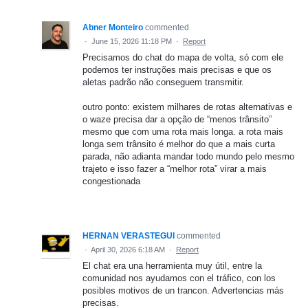
Abner Monteiro
commented
·
June 15, 2026 11:18 PM
·
Report
Precisamos do chat do mapa de volta, só com ele
podemos ter instruções mais precisas e que os
aletas padrão não conseguem transmitir.
outro ponto: existem milhares de rotas alternativas e
o waze precisa dar a opção de “menos trânsito”
mesmo que com uma rota mais longa. a rota mais
longa sem trânsito é melhor do que a mais curta
parada, não adianta mandar todo mundo pelo mesmo
trajeto e isso fazer a “melhor rota” virar a mais
congestionada
HERNAN VERASTEGUI
commented
·
April 30, 2026 6:18 AM
·
Report
El chat era una herramienta muy útil, entre la
comunidad nos ayudamos con el tráfico, con los
posibles motivos de un trancon. Advertencias más
precisas.