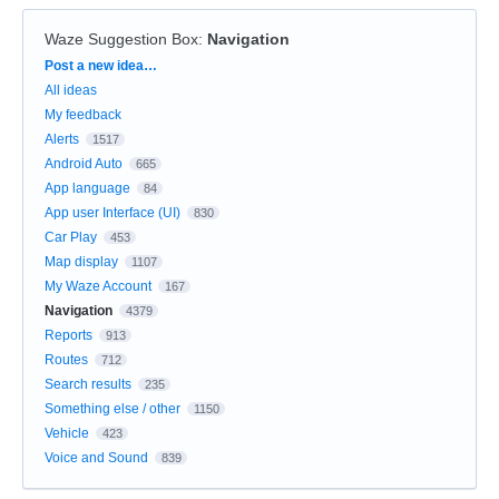
Waze Suggestion Box
:
Navigation
Categories
Post a new idea…
All ideas
My feedback
Alerts
1517
Android Auto
665
App language
84
App user Interface (UI)
830
Car Play
453
Map display
1107
My Waze Account
167
Navigation
4379
Reports
913
Routes
712
Search results
235
Something else / other
1150
Vehicle
423
Voice and Sound
839