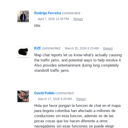
Rodrigo Ferreira
commented
·
April 7, 2026 12:49 PM
·
Report
title
BZE
commented
·
March 25, 2026 6:23 AM
·
Report
Map chat reports let us know what's actually causing
the traffic jams, and potential ways to help resolve it.
Also provides entertainment during long completely
standstill traffic jams.
David Pulido
commented
·
March 17, 2026 9:28 AM
·
Report
Hola por favor pongan la funcion de chat en el mapa
para bogota colombia han afectado a millones de
conductores sin esta funcion, además es de las
pocas cosas que los hacen diferente a otros
navegadores sin esas funciones se puede elegir