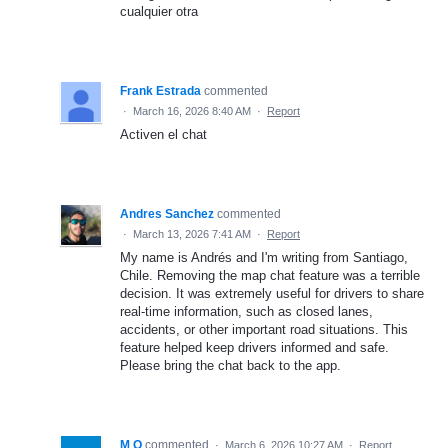
cualquier otra
Frank Estrada
commented
·
March 16, 2026 8:40 AM
·
Report
Activen el chat
Andres Sanchez
commented
·
March 13, 2026 7:41 AM
·
Report
My name is Andrés and I'm writing from Santiago,
Chile. Removing the map chat feature was a terrible
decision. It was extremely useful for drivers to share
real-time information, such as closed lanes,
accidents, or other important road situations. This
feature helped keep drivers informed and safe.
Please bring the chat back to the app.
M O
commented
·
March 6, 2026 10:27 AM
·
Report