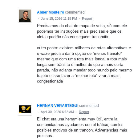
Abner Monteiro
commented
·
June 15, 2026 11:18 PM
·
Report
Precisamos do chat do mapa de volta, só com ele
podemos ter instruções mais precisas e que os
aletas padrão não conseguem transmitir.
outro ponto: existem milhares de rotas alternativas e
o waze precisa dar a opção de “menos trânsito”
mesmo que com uma rota mais longa. a rota mais
longa sem trânsito é melhor do que a mais curta
parada, não adianta mandar todo mundo pelo mesmo
trajeto e isso fazer a “melhor rota” virar a mais
congestionada
HERNAN VERASTEGUI
commented
·
April 30, 2026 6:18 AM
·
Report
El chat era una herramienta muy útil, entre la
comunidad nos ayudamos con el tráfico, con los
posibles motivos de un trancon. Advertencias más
precisas.