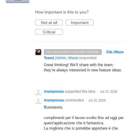
How important is this to you?
Not at all
Important
Critical
·
Ella (Waze
ON HOLD FOR FURTHER REVIEW.
Team)
(
Admin, Waze
)
responded
Great thinking! We’ll share with the team;
they’re always interested in new feature ideas.
Anonymous
supported this idea
·
Jul 15, 2018
Anonymous
commented
·
Jul 15, 2018
Buonasera,
complimenti per il lavoro svolto fino ad oggi per
quest'applicazione che è fantastica.
La miglioria che si potrebbe apportare è che