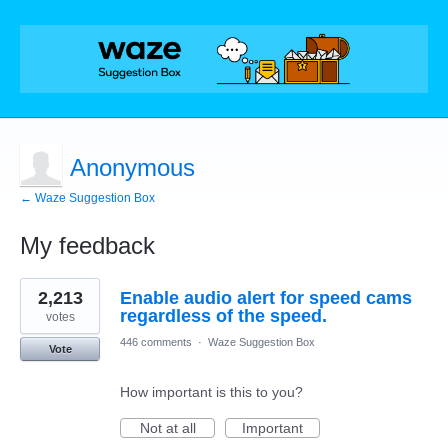
Anonymous
← Waze Suggestion Box
My feedback
2
2,213
Enable audio alert for speed cams
results
found
regardless of the speed.
votes
446 comments
·
Waze Suggestion Box
Vote
How important is this to you?
Not at all
Important