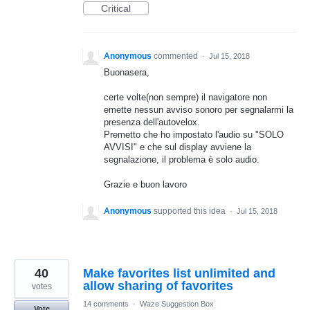
Critical
Anonymous
commented
·
Jul 15, 2018
Buonasera,
certe volte(non sempre) il navigatore non
emette nessun avviso sonoro per segnalarmi la
presenza dell'autovelox.
Premetto che ho impostato l'audio su "SOLO
AVVISI" e che sul display avviene la
segnalazione, il problema è solo audio.
Grazie e buon lavoro
Anonymous
supported this idea
·
Jul 15, 2018
40
Make favorites list unlimited and
allow sharing of favorites
votes
14 comments
·
Waze Suggestion Box
Vote