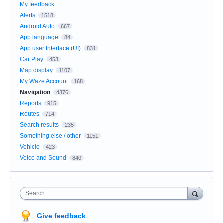
My feedback
Alerts
1518
Android Auto
667
App language
84
App user Interface (UI)
831
Car Play
453
Map display
1107
My Waze Account
168
Navigation
4376
Reports
915
Routes
714
Search results
235
Something else / other
1151
Vehicle
423
Voice and Sound
840
Search
Give feedback