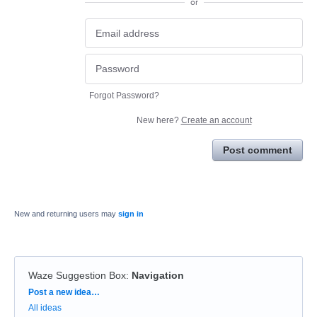
or
Forgot Password?
New here?
Create an account
Post comment
New and returning users may
sign in
Waze Suggestion Box
:
Navigation
Categories
Post a new idea…
All ideas