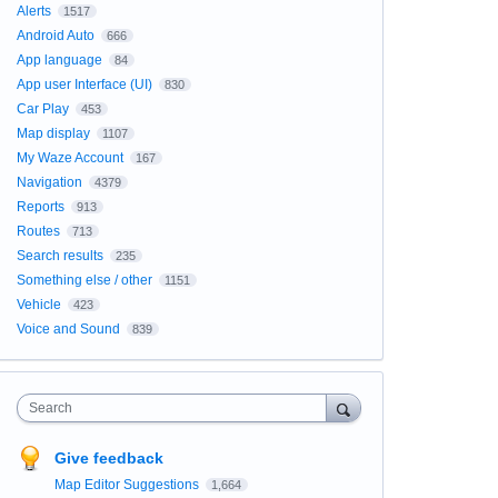
Alerts
1517
Android Auto
666
App language
84
App user Interface (UI)
830
Car Play
453
Map display
1107
My Waze Account
167
Navigation
4379
Reports
913
Routes
713
Search results
235
Something else / other
1151
Vehicle
423
Voice and Sound
839
Search
Give feedback
Map Editor Suggestions
1,664