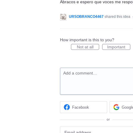
Abracos e espero que voces me resp
URSOBRANCO4467
shared this idea
How important is this to you?
Not at all
Important
Add a comment…
Facebook
Googl
or