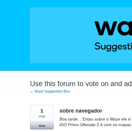
Skip
to
content
Use this forum to vote on and a
← Waze Suggestion Box
1
sobre navegador
vote
Boa tarde... Entao sobre o Waze ele 
iGO Primo Ultimate 2.4 com os mapas
Vote