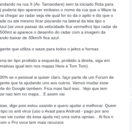
 andando na rua X (Av. Tamandare) sem ta iniciado Rota para
ro) poderia tipo aparecer embaixo o nome da rua que o Waze ta
 chegar ao radar seja ele qual for so da o apito e diz que o
ade ou ate mesmo ficar piscando na lateral da tela tipo o
ul (se voce passar da velocidade fica vermelho) tipo radar de
e 500mt ai aparece o desenho do radar com a imagem da
ndo baixar de 30km/h fica azul.
gente que utiliza o waze para todos o jeitos e formas.
ia ter tipo proibido a esquerda, proibido a direita, siga em
ormativas igual tem nos mapas Here e Tom Tom).
% se o pessoal ai quiser claro, faço parte de um Forum de
gente que ta ajudando uns aos outros. Vamos mudar esse
rte do Google tambem. Fica mais facil isso.. Vejo que tem
e nao tem no mapa... E assim vai.
oisas, digo pois estou usando e quero ajudar a melhorar. Quem
tipo os anti virus (uso o Avast para Android - pago por ano
nao vai custar da essa ajuda ne) uma outra opniao... Ai fica o
com o Pro voce tem mais recursos