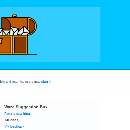
New and returning users may
sign in
Waze Suggestion Box
Categories
Post a new idea…
All ideas
My feedback