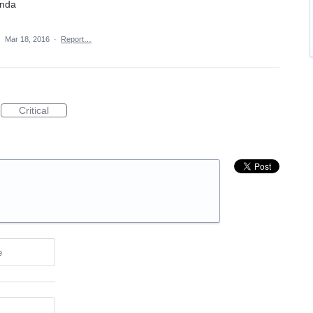
onda
·
Mar 18, 2016
·
Report…
Critical
e