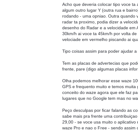
Acho que deveria colocar tipo voce ta
algum outro lugar Y (outra rua e bair
rodando - uma opniao. Outra quando vai
radar ta proximo, podia dizer a velocid
desenho do Radar e a velocidade em Az
30km/h ai voce ta 45km/h por volta d
velociade em vermelho piscando ai qua
Tipo coisas assim para poder ajudar a 
Tem as placas de advertecias que poder
frente, pare (digo algumas placas inf
Olha podemos melhorar esse waze 1000
GPS e frequento muito e temos muita 
conceito do waze agora que ele faz pa
lugares que no Google tem mas no waz
Peço desculpas por ficar falando as c
sabe mais pra frente uma contribuiçao 
29,00 - se voce usa muito o aplicativo 
waze Pro e nao o Free - sendo assim 