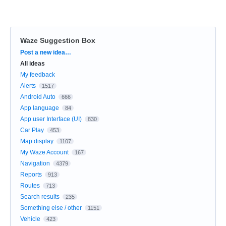
Waze Suggestion Box
Categories
Post a new idea…
All ideas
My feedback
Alerts
1517
Android Auto
666
App language
84
App user Interface (UI)
830
Car Play
453
Map display
1107
My Waze Account
167
Navigation
4379
Reports
913
Routes
713
Search results
235
Something else / other
1151
Vehicle
423