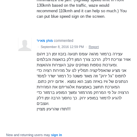
130kmh based on the traffic, waze would
recommend 110kmh and it can help so much.) You
can put blue speed sign on the screen.
מתן מאיר
commented
·
September 8, 2016 12:59 PM
·
Report
עצירה ברמזור מהווה עומס תנועה בזבוז זמן רב זיהום
אוויר וצריכת דלק. הרכב צורך המון דלק בהאצות והבלמים
ומערכות נוספות נשחקים עקב העצירות וההאצות.
אני מציע שהאפליקציה תמליץ לנו על מהירות רצויה כדי
לתפוס "גל ירוק" וזה מאוד פשוט! כל רמזור ישדר למסד
הנתונים של וויז באיזה מצב הוא נמצא . אדום ירוק כתום.
המערכת תחשב באמצעות אלגוריתם את המהירות
הרצויה על פי המרחק מהרמזור ומשך המופע ברמזור כדי
להגיע לרמזור במופע ירוק. כך נחסוך הרבה זמן דלק
ועצבים.
תודו שהרעיון מצויין!!!
New and returning users may
sign in