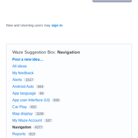
New and returning users may
sign in
Waze Suggestion Box
:
Navigation
Categories
Post a new idea…
All ideas
My feedback
Alerts
1517
Android Auto
664
App language
84
App user Interface (UI)
830
Car Play
452
Map display
1106
My Waze Account
167
Navigation
4377
Reports
913