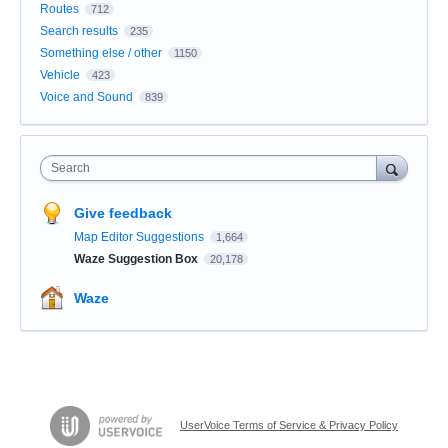
Routes
712
Search results
235
Something else / other
1150
Vehicle
423
Voice and Sound
839
Search
Give feedback
Map Editor Suggestions
1,664
Waze Suggestion Box
20,178
Waze
UserVoice Terms of Service & Privacy Policy