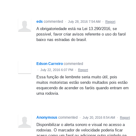
eds
commented
·
July 28, 2016 7:54 AM
·
Report
A obrigatoriedade está na Lei 13.290/2016, se
possivel, favor criar avisos referente o uso do farol
baixo nas estradas do brasil.
Edson Carreiro
commented
·
July 22, 2016 6:07 PM
·
Report
Essa função de lembrete seria muito útil, pois
muitos motoristas estão sendo multados pois estão
esquecendo de acender os faróis quando entram em
uma rodovia.
Anonymous
commented
·
July 20, 2016 8:54 AM
·
Report
Disponibilizar o alerta sonoro e visual no acesso a
rodovias. O marcador de velocidade poderia ficar
aceso como um farol ou adicionar outro símbolo na