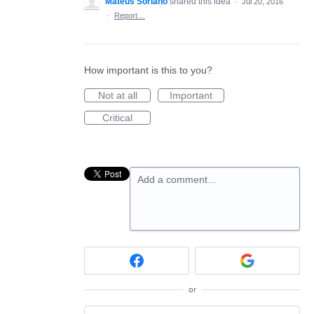
Mateus Soriano
shared this idea
·
Jul 20, 2016
·
Report…
How important is this to you?
Not at all
Important
Critical
Add a comment…
or