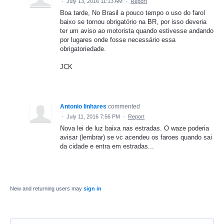
·
July 13, 2016 11:13 AM
·
Report
Boa tarde, No Brasil a pouco tempo o uso do farol
baixo se tornou obrigatório na BR, por isso deveria
ter um aviso ao motorista quando estivesse andando
por lugares onde fosse necessário essa
obrigatoriedade.
JCK
Antonio linhares
commented
·
July 11, 2016 7:56 PM
·
Report
Nova lei de luz baixa nas estradas. O waze poderia
avisar (lembrar) se vc acendeu os faroes quando sai
da cidade e entra em estradas...
New and returning users may
sign in