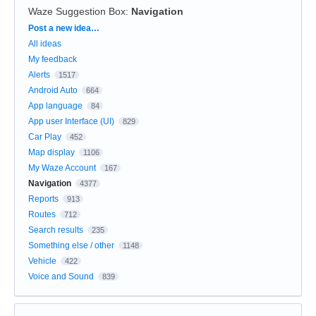
Waze Suggestion Box
:
Navigation
Categories
Post a new idea…
All ideas
My feedback
Alerts
1517
Android Auto
664
App language
84
App user Interface (UI)
829
Car Play
452
Map display
1106
My Waze Account
167
Navigation
4377
Reports
913
Routes
712
Search results
235
Something else / other
1148
Vehicle
422
Voice and Sound
839