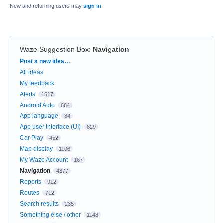
New and returning users may
sign in
Waze Suggestion Box
:
Navigation
Categories
Post a new idea…
All ideas
My feedback
Alerts
1517
Android Auto
664
App language
84
App user Interface (UI)
829
Car Play
452
Map display
1106
My Waze Account
167
Navigation
4377
Reports
912
Routes
712
Search results
235
Something else / other
1148