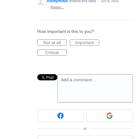
Anonymous
shared this idea
·
Oct 8, 2016
·
Report…
How important is this to you?
Not at all
Important
Critical
Add a comment…
or