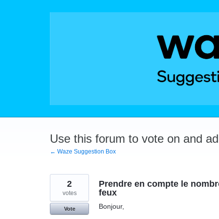
Skip
to
content
Use this forum to vote on and a
← Waze Suggestion Box
2
Prendre en compte le nombre
feux
votes
Bonjour,
Vote