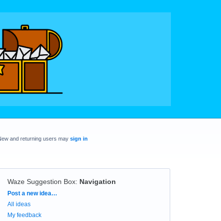
New and returning users may
sign in
Waze Suggestion Box
:
Navigation
Categories
Post a new idea…
All ideas
My feedback