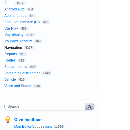
Alerts
1517
Android Auto
664
App language
84
App user Interface (UI)
829
Car Play
452
Map display
1106
My Waze Account
167
Navigation
4377
Reports
912
Routes
712
Search results
235
Something else / other
1148
Vehicle
422
Voice and Sound
838
Search
Give feedback
Map Editor Suggestions
1,664