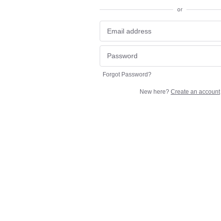
or
Forgot Password?
New here?
Create an account