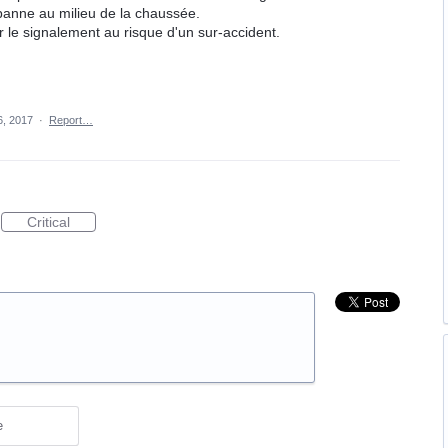
 panne au milieu de la chaussée.
 le signalement au risque d'un sur-accident.
6, 2017
·
Report…
Critical
e