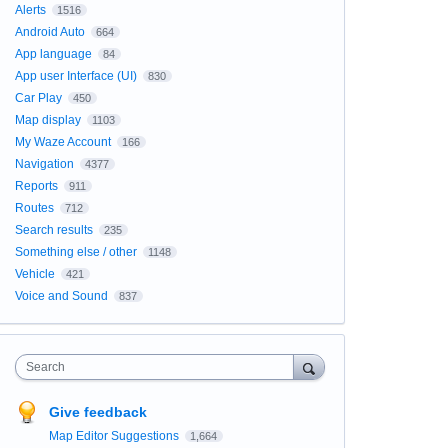
Alerts
1516
Android Auto
664
App language
84
App user Interface (UI)
830
Car Play
450
Map display
1103
My Waze Account
166
Navigation
4377
Reports
911
Routes
712
Search results
235
Something else / other
1148
Vehicle
421
Voice and Sound
837
Search
Give feedback
Map Editor Suggestions
1,664