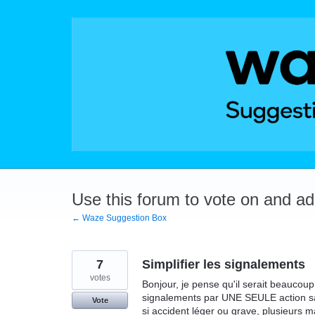
Skip
to
content
Use this forum to vote on and a
← Waze Suggestion Box
7
Simplifier les signalements
votes
Bonjour, je pense qu'il serait beaucou
signalements par UNE SEULE action san
Vote
si accident léger ou grave, plusieurs 