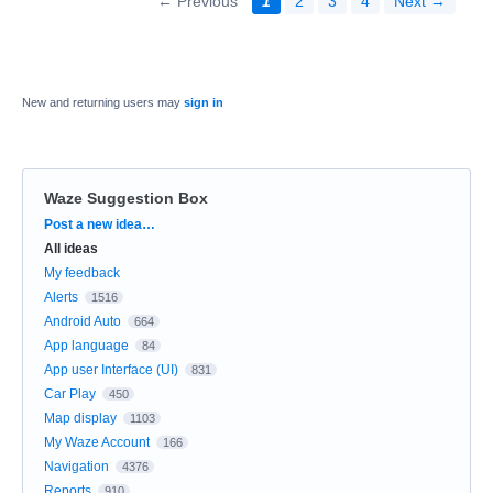
← Previous
1
2
3
4
Next →
New and returning users may
sign in
Waze Suggestion Box
Categories
Post a new idea…
All ideas
My feedback
Alerts
1516
Android Auto
664
App language
84
App user Interface (UI)
831
Car Play
450
Map display
1103
My Waze Account
166
Navigation
4376
Reports
910