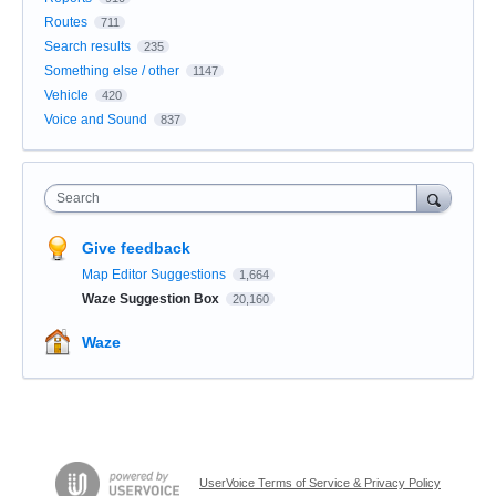
Routes
711
Search results
235
Something else / other
1147
Vehicle
420
Voice and Sound
837
Search
Give feedback
Map Editor Suggestions
1,664
Waze Suggestion Box
20,160
Waze
UserVoice Terms of Service & Privacy Policy