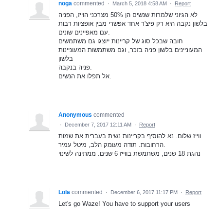
noga
commented
·
March 5, 2018 4:58 AM
·
Report
לא הגיוני שלמרות שנשים הן 50% מצרכני הוייז, הפניה
בלשון נקבה היא רק פיצ'ר אחד אפשרי מבין אופציות רבות
עם מאפיינים שונים.
חובה שבכל סוג של קריינות ייוצגו גם משתמשים
המעוניינים בלשון פניה בזכר, וגם משתמשות המעוניינות
בלשון
פניה בנקבה.
אל תפלו את הנשים.
Anonymous
commented
·
December 7, 2017 12:11 AM
·
Report
ווייז שלום. נא להוסיף בקריינות נשית בעברית את שמות
הרחובות. תודה מעומק הלב, מיטל עמיר.
נהגת 18 שנים, משתמשת בווייז 6 שנים. ממתינה לשינוי
Lola
commented
·
December 6, 2017 11:17 PM
·
Report
Let's go Waze! You have to support your users