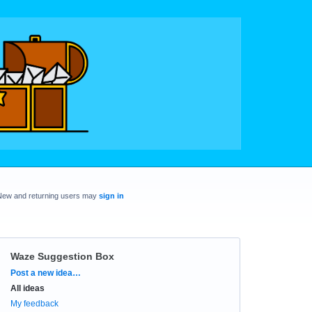
New and returning users may
sign in
Waze Suggestion Box
Categories
Post a new idea…
All ideas
My feedback