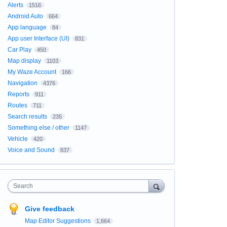
Alerts
1516
Android Auto
664
App language
84
App user Interface (UI)
831
Car Play
450
Map display
1103
My Waze Account
166
Navigation
4376
Reports
911
Routes
711
Search results
235
Something else / other
1147
Vehicle
420
Voice and Sound
837
Search
Give feedback
Map Editor Suggestions
1,664