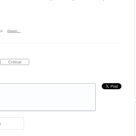
18
·
Report…
Critical
e