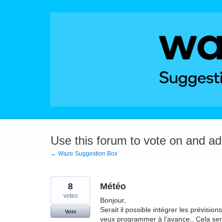
Skip
to
content
Use this forum to vote on and a
← Waze Suggestion Box
8
Météo
votes
Bonjour,
Serait il possible intégrer les prévision
Vote
veux programmer à l'avance.. Cela sera