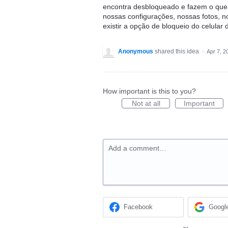
encontra desbloqueado e fazem o que
nossas configurações, nossas fotos, n
existir a opção de bloqueio do celular
Anonymous
shared this idea
·
Apr 7, 2
How important is this to you?
Not at all
Important
Add a comment…
Facebook
Googl