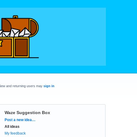
New and returning users may
sign in
Waze Suggestion Box
Categories
Post a new idea…
All ideas
My feedback