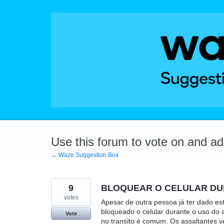
Skip
to
content
Use this forum to vote on and a
← Waze Suggestion Box
9
BLOQUEAR O CELULAR DUR
votes
Apesar de outra pessoa já ter dado est
bloqueado o celular durante o uso do a
Vote
no transito é comum. Os assaltantes 