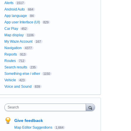
Alerts
1517
Android Auto
664
App language
84
App user Interface (UI)
829
Car Play
452
Map display
1106
My Waze Account
167
Navigation
4377
Reports
913
Routes
712
Search results
235
Something else / other
1150
Vehicle
423
Voice and Sound
839
Search
Give feedback
Map Editor Suggestions
1,664