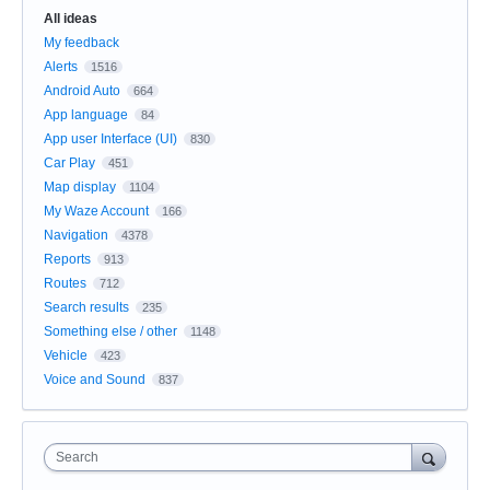
All ideas
My feedback
Alerts
1516
Android Auto
664
App language
84
App user Interface (UI)
830
Car Play
451
Map display
1104
My Waze Account
166
Navigation
4378
Reports
913
Routes
712
Search results
235
Something else / other
1148
Vehicle
423
Voice and Sound
837
Search