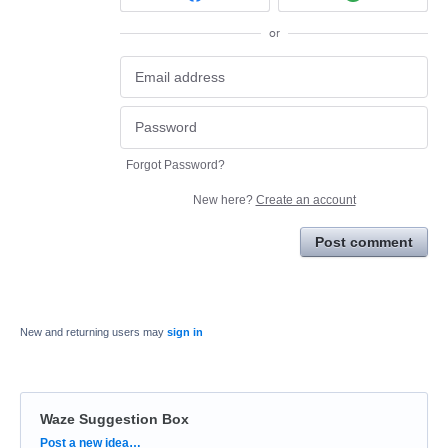
or
Forgot Password?
New here?
Create an account
Post comment
New and returning users may
sign in
Waze Suggestion Box
Categories
Post a new idea…