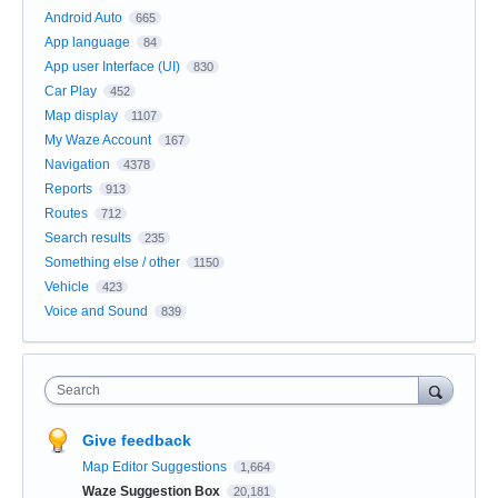
Android Auto
665
App language
84
App user Interface (UI)
830
Car Play
452
Map display
1107
My Waze Account
167
Navigation
4378
Reports
913
Routes
712
Search results
235
Something else / other
1150
Vehicle
423
Voice and Sound
839
Search
Give feedback
Map Editor Suggestions
1,664
Waze Suggestion Box
20,181