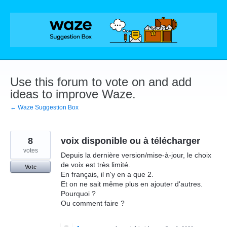
Skip
to
content
Use this forum to vote on and add
ideas to improve Waze.
← Waze Suggestion Box
8
voix disponible ou à télécharger
votes
Depuis la dernière version/mise-à-jour, le choix
de voix est très limité.
Vote
En français, il n'y en a que 2.
Et on ne sait même plus en ajouter d'autres.
Pourquoi ?
Ou comment faire ?