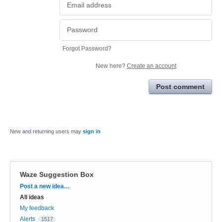
Forgot Password?
New here?
Create an account
Post comment
New and returning users may
sign in
Waze Suggestion Box
Categories
Post a new idea…
All ideas
My feedback
Alerts
1517