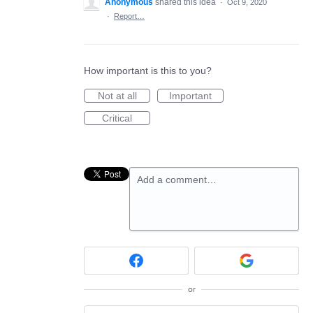
Anonymous
shared this idea
·
Oct 9, 2020
·
Report…
How important is this to you?
Not at all
Important
Critical
Add a comment…
or