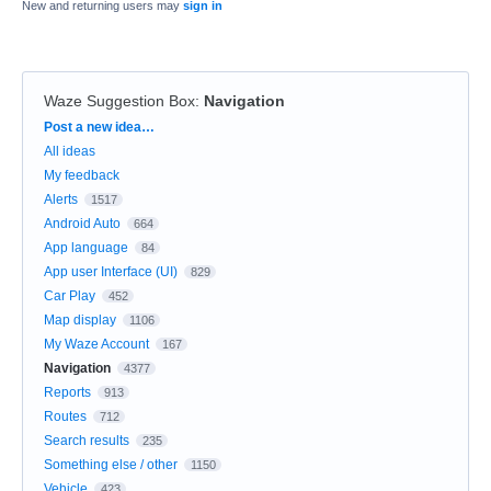
New and returning users may
sign in
Waze Suggestion Box
:
Navigation
Categories
Post a new idea…
All ideas
My feedback
Alerts
1517
Android Auto
664
App language
84
App user Interface (UI)
829
Car Play
452
Map display
1106
My Waze Account
167
Navigation
4377
Reports
913
Routes
712
Search results
235
Something else / other
1150
Vehicle
423