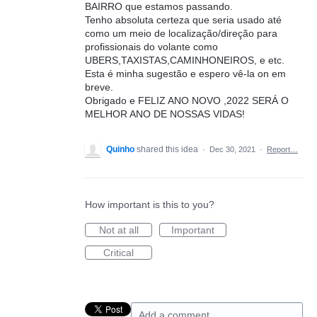
BAIRRO que estamos passando.
Tenho absoluta certeza que seria usado até
como um meio de localização/direção para
profissionais do volante como
UBERS,TAXISTAS,CAMINHONEIROS, e etc.
Esta é minha sugestão e espero vê-la on em
breve.
Obrigado e FELIZ ANO NOVO ,2022 SERÁ O
MELHOR ANO DE NOSSAS VIDAS!
Quinho
shared this idea
·
Dec 30, 2021
·
Report…
How important is this to you?
Not at all
Important
Critical
Add a comment…